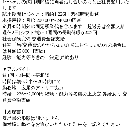
1〜3ヶ月の試用期間後に両者話し合いのもと正社員登用いた
します
試用期間1〜3ヶ月：時給1,226円 週40時間勤務
本採用後：月給 200,000〜240,000円※
※月45時間分の固定残業代を含みます 超過分は全額支給
週休2日(シフト制)＋1週間の長期休暇が年2回
社会保険完備 交通費全額支給
住宅手当(交通費のかからない近隣にお住まいの方の場合に
は月額15,000円支給)
経験・能力等考慮の上決定 昇給あり
⠀
▼アルバイト
週1回・2時間〜要相談
時間は朝6時半〜20時内にて
勤務地 広尾のアトリエ拠点
時給 1,226〜2,000円 経験・能力等考慮の上決定 昇給あり 交
通費全額支給
⠀
【履歴書】
履歴書の形態は問いません
備考欄に弊社をお選びいただいた理由をご記入ください
⠀