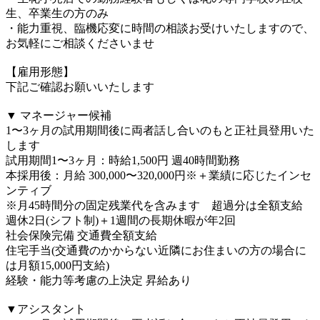
生、卒業生の方のみ
・能力重視、臨機応変に時間の相談お受けいたしますので、
お気軽にご相談くださいませ
⠀
【雇用形態】
下記ご確認お願いいたします
⠀
▼ マネージャー候補
1〜3ヶ月の試用期間後に両者話し合いのもと正社員登用いた
します
試用期間1〜3ヶ月：時給1,500円 週40時間勤務
本採用後：月給 300,000〜320,000円※＋業績に応じたインセ
ンティブ
※月45時間分の固定残業代を含みます 超過分は全額支給
週休2日(シフト制)＋1週間の長期休暇が年2回
社会保険完備 交通費全額支給
住宅手当(交通費のかからない近隣にお住まいの方の場合に
は月額15,000円支給)
経験・能力等考慮の上決定 昇給あり
⠀
▼アシスタント