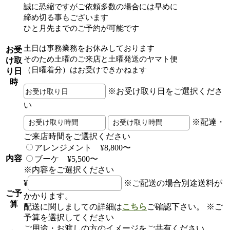
誠に恐縮ですがご依頼多数の場合には早めに
締め切る事もございます
ひと月先までのご予約が可能です
土日は事務業務をお休みしております
お受
そのため土曜のご来店と土曜発送のヤマト便
け取
（日曜着分）はお受けできかねます
り日
時
※お受け取り日をご選択くださ
い
※配達・
ご来店時間をご選択ください
アレンジメント ¥8,800〜
内容
ブーケ ¥5,500〜
※内容をご選択ください
¥
※ご配送の場合別途送料が
ご予
かかります。
算
配送に関しましての詳細は
こちら
ご確認下さい。
※ご
予算を選択してください
ご用途・お渡しの方のイメージをご共有ください