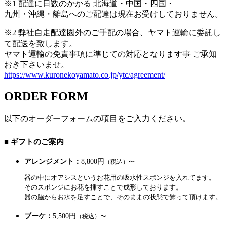
※1 配達に日数のかかる 北海道・中国・四国・
九州・沖縄・離島へのご配達は現在お受けしておりません。
※2 弊社自走配達圏外のご手配の場合、ヤマト運輸に委託し
て配送を致します。
ヤマト運輸の免責事項に準じての対応となります事 ご承知
おき下さいませ。
https://www.kuronekoyamato.co.jp/ytc/agreement/
ORDER FORM
以下のオーダーフォームの項目をご入力ください。
■ ギフトのご案内
アレンジメント：
8,800円
（税込）〜
器の中にオアシスというお花用の吸水性スポンジを入れてます。
そのスポンジにお花を挿すことで成形しております。
器の脇からお水を足すことで、そのままの状態で飾って頂けます。
ブーケ：
5,500円
（税込）〜