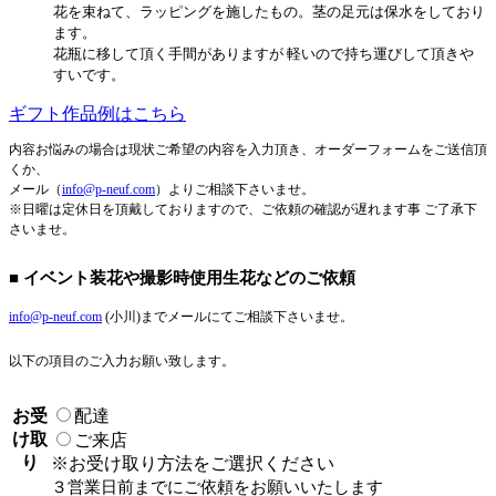
花を束ねて、ラッピングを施したもの。茎の足元は保水をしており
ます。
花瓶に移して頂く手間がありますが 軽いので持ち運びして頂きや
すいです。
ギフト作品例はこちら
内容お悩みの場合は現状ご希望の内容を入力頂き、オーダーフォームをご送信頂
くか、
メール（
info@p-neuf.com
）よりご相談下さいませ。
※日曜は定休日を頂戴しておりますので、ご依頼の確認が遅れます事 ご了承下
さいませ。
■ イベント装花や撮影時使用生花などのご依頼
info@p-neuf.com
(小川)までメールにてご相談下さいませ。
以下の項目のご入力お願い致します。
お受
配達
け取
ご来店
り
※お受け取り方法をご選択ください
３営業日前までにご依頼をお願いいたします