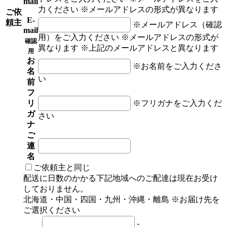
mail
力ください
※メールアドレスの形式が異なります
ご依
E-
頼主
※メールアドレス（確認
mail
用）をご入力ください
※メールアドレスの形式が
確認
異なります
※上記のメールアドレスと異なります
用
お
※お名前をご入力くださ
名
い
前
フ
※フリガナをご入力くだ
リ
ガ
さい
ナ
ご
連
名
ご依頼主と同じ
配送に日数のかかる下記地域へのご配達は現在お受け
しておりません。
北海道・中国・四国・九州・沖縄・離島
※お届け先を
ご選択ください
-