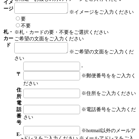
イメ
ージ
※イメージをご入力ください
要
不要
札・
※札・カードの要・不要をご選択ください
カー
ご希望の文面をご入力ください
ド
※ご希望の文面をご入力くだ
さい
-
〒
※郵便番号ををご入力く
ださい
住
※住所をご入力ください
所
電
※電話番号をご入力くだ
話
番
さい
号
※hotmail以外のメールア
E-
ドレスをご入力ください
※メールアドレスをご入