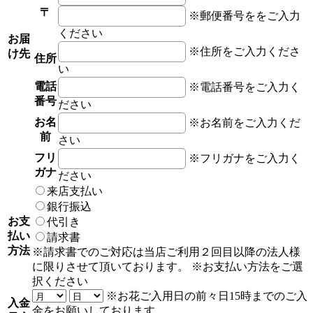
〒
※郵便番号ををご入力
ください
お届
※住所をご入力くださ
け先
住所
い
電話
※電話番号をご入力く
番号
ださい
お名
※お名前をご入力くだ
前
さい
フリ
※フリガナをご入力く
ガナ
ださい
来店支払い
銀行振込
お支
代引き
払い
請求書
方法
※請求書でのご対応は当店ご利用２回目以降の法人様
に限りさせて頂いております。
※お支払い方法をご選
択ください
※お花ご入用日の前々日15時までのご入
入金
金をお願いしております。